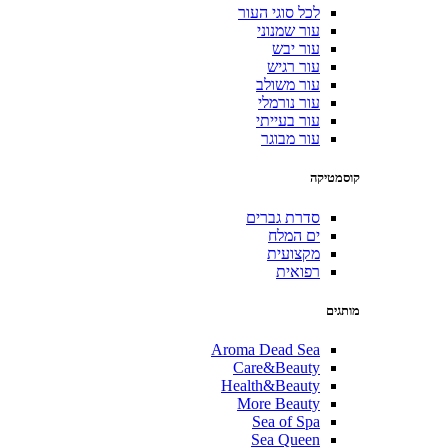
לכל סוגי העור
עור שמנוני
עור יבש
עור רגיש
עור משולב
עור נורמלי
עור בעייתי
עור מבוגר
קוסמטיקה
סדרת גברים
ים המלח
מקצועית
רפואית
מותגים
Aroma Dead Sea
Care&Beauty
Health&Beauty
More Beauty
Sea of Spa
Sea Queen