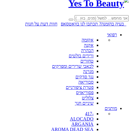
בעיה בהזמנה? תכתבו לנו בוואטסאפ
חוות דעת על חנות
רפואי
אקזמה
אקנה
הבהרה
ורידים בולטים
טחורים
לכאבי שרירים ומפרקים
מגרנה
נגד סדקים
סבוריאה
פטרת ציפורניים
פסוריאזיס
צלוליט
שיניים חנך
מותגים
-417
ALOCADO
ARGANIA
AROMA DEAD SEA