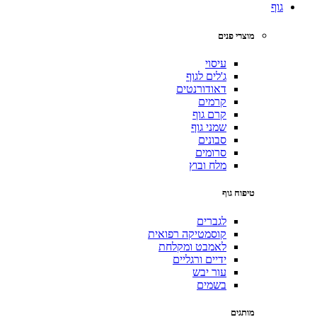
גוף
מוצרי פנים
עיסוי
ג'לים לגוף
דאודורנטים
קרמים
קרם גוף
שמני גוף
סבונים
סרומים
מלח ובוץ
טיפוח גוף
לגברים
קוסמטיקה רפואית
לאמבט ומקלחת
ידיים ורגליים
עור יבש
בשמים
מותגים