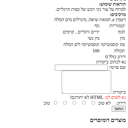
הוראות שימוש:
למרוח על עור נקי ויבש של כפות הרגליים.
מרכיבים:
ויטמין e, חמאת שיאה, מינרלים מים המלח
קטגוריות
גוף
לגוף
ידיים ורגליים , קרמים
מין
מין נשי
סוג קוסמטיקה
קוסמטיקה לים המלח
תכולה
100
דירוג כולל 0
נא לכתוב ביקורת
שם פרטי:
ביקורת:
נא לשים לב:
HTML לא יתורגם!
דירוג:
לא טוב
טוב
המשך
מוצרים דומיםרים