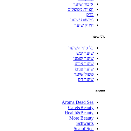
איבוד שיער
קצוות מפוצלים
ברק
גמישות שיער
חיזוק שיער
סוגי שיער
כל סוגי השיער
שיער יבש
שיער שומני
שיער צבוע
שיער פגום
פיצול שיער
שיער דק
מותגים
Aroma Dead Sea
Care&Beauty
Health&Beauty
More Beauty
Schwartz
Sea of Spa