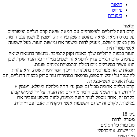
תיאור
פירוט
ביקורות
תֵיאוּר
קרם הזנה לרגליים ולציפורניים עם חמאת שיאה קרם רגליים וציפורניים
על בסיס חמאת שיאה בתוספת שמן עץ התה, ויטמין E ושמן נבט חיטה.
מזין באופן מושלם, מעניק לחות ומשפר את גמישות העור. בעל השפעה
אנטי פטרייתית.
העור בכפות הרגליים שלך באמת זקוק לתמיכה. מועשר בחמאת שיאה
טעימה, קרם רגליים עדין להפליא זה ישפיע במיוחד על העור שלך, שכן
הוא עשיר במינרלים מים המלח ובתמציות צמחים שונות.
חמאת שיאה מפורסמת בתכונות הריכוך המדהימות שלה, היא עוזרת
להתגבר על יובש וחספוס, מרפאה במהירות עור סדוק בכפות הרגליים, וגם
בעלת אפקט אנטי-בצקתי.
קרם רגליים ארומה מכיל גם שמן עץ התה מלחלח ומופלא, ויטמין E
לחידוש העור ושמני נבט חיטה מחזקים את העור. על ידי שימוש קבוע
בקרם זה, אתה מספק לעור תזונה מצוינת, לחות בשפע ומגביר את
גמישותו. לקרם זה יש גם השפעות אנטי דלקתיות ואנטי פטרייתיות.
גיל: 18+
מטרה
: לחות
סוג עור: כל הסוגים
זמן יישום: אוניברסלי
מין: נשים