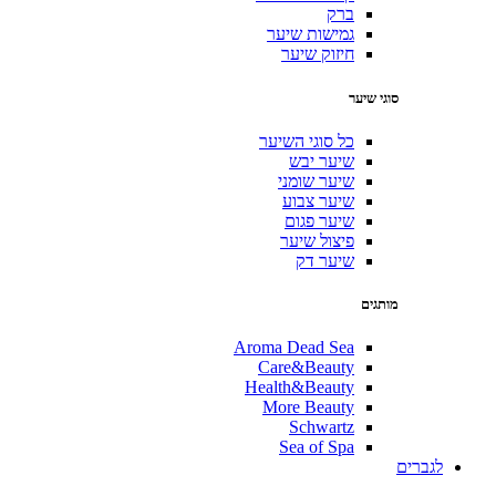
ברק
גמישות שיער
חיזוק שיער
סוגי שיער
כל סוגי השיער
שיער יבש
שיער שומני
שיער צבוע
שיער פגום
פיצול שיער
שיער דק
מותגים
Aroma Dead Sea
Care&Beauty
Health&Beauty
More Beauty
Schwartz
Sea of Spa
לגברים