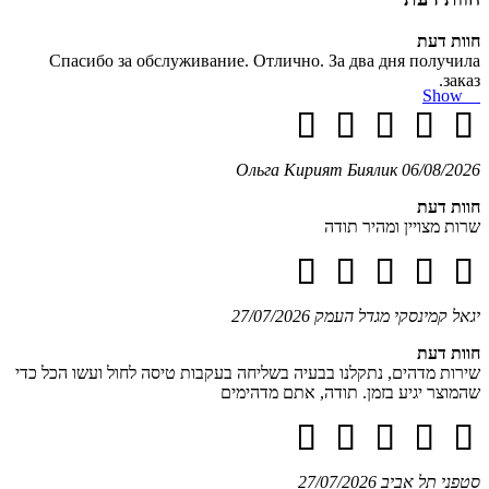
חוות דעת
Спасибо за обслуживание. Отлично. За два дня получила
заказ.
Show
Ольга
Кирият Биялик
06/08/2026
חוות דעת
שרות מצויין ומהיר תודה
יגאל קמינסקי
מגדל העמק
27/07/2026
חוות דעת
שירות מדהים, נתקלנו בבעיה בשליחה בעקבות טיסה לחול ועשו הכל כדי
שהמוצר יגיע בזמן. תודה, אתם מדהימים
סטפני
תל אביב
27/07/2026