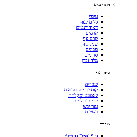
מוצרי פנים
עיסוי
ג'לים לגוף
דאודורנטים
קרמים
קרם גוף
שמני גוף
סבונים
סרומים
מלח ובוץ
טיפוח גוף
לגברים
קוסמטיקה רפואית
לאמבט ומקלחת
ידיים ורגליים
עור יבש
בשמים
מותגים
Aroma Dead Sea