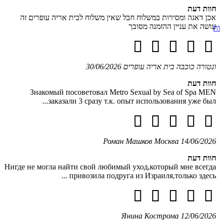
חוות דעת
אכן דאגה ומסירות במשלוח חבל שאין משלוח לבית אריה עופרים זה
עושה את עניין ההזמנה מסובך
ת
ונטורה כוכבה
בית אריה עופרים
30/06/2026
חוות דעת
Знакомый посоветовал Metro Sexual by Sea of Spa MEN
заказали 3 сразу т.к. опыт использования уже был...
Роман Машков
Москва
14/06/2026
חוות דעת
Нигде не могла найти свой любимый уход,который мне всегда
привозила подруга из Израиля,только здесь ...
Янина
Кострома
12/06/2026