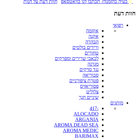
בעיה בהזמנה? תכתבו לנו בוואטסאפ
חוות דעת על חנות
חוות דעת
רפואי
אקזמה
אקנה
הבהרה
ורידים בולטים
טחורים
לכאבי שרירים ומפרקים
מגרנה
נגד סדקים
סבוריאה
פטרת ציפורניים
פסוריאזיס
צלוליט
שיניים חנך
מותגים
-417
ALOCADO
ARGANIA
AROMA DEAD SEA
AROMA MEDIC
BARIMAX