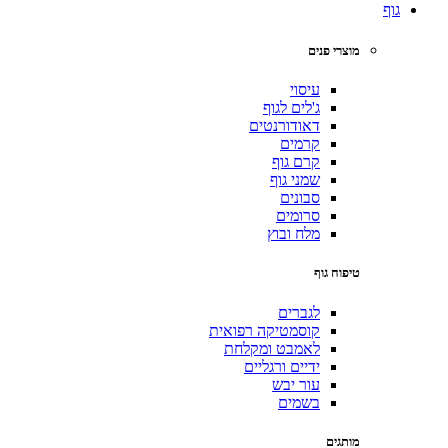
גוף
מוצרי פנים
עיסוי
ג'לים לגוף
דאודורנטים
קרמים
קרם גוף
שמני גוף
סבונים
סרומים
מלח ובוץ
טיפוח גוף
לגברים
קוסמטיקה רפואית
לאמבט ומקלחת
ידיים ורגליים
עור יבש
בשמים
מותגים