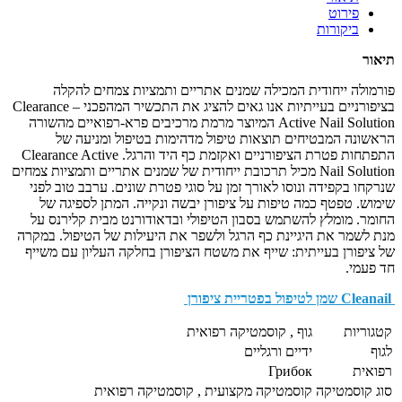
פירוט
ביקורות
תיאור
פורמולה ייחודית המכילה שמנים אתריים ותמציות צמחים להקלה
בציפורניים בעייתיות אנו גאים להציג את התכשיר המהפכני Clearance –
Active Nail Solution המיוצר מרמת מרכיבים פרא-רפואיים מהשורה
הראשונה המבטיחים תוצאות טיפול מדהימות בטיפול ומניעה של
התפתחות פטרת הציפורניים ואקזמת כף היד והרגל. Clearance Active
Nail Solution מכיל תרכובת ייחודית של שמנים אתריים ותמציות צמחים
שנרקחו בקפידה ונוסו לאורך זמן על סוגי פטרת שונים. ערבב טוב לפני
שימוש. טפטף כמה טיפות על ציפורן יבשה ונקייה. המתן לספיגה של
החומר. מומלץ להשתמש בסבון הטיפולי ובדאודורנט מבית קלירנס על
מנת לשמר את היגיינת כף הרגל ולשפר את היעילות של הטיפול. במקרה
של ציפורן בעייתית: שייף את משטח הציפורן בחלקה העליון עם משייף
חד פעמי.
Cleanail שמן לטיפול בפטריית ציפורן
קטגוריות
גוף , קוסמטיקה רפואית
לגוף
ידיים ורגליים
רפואית
Грибок
סוג קוסמטיקה
קוסמטיקה מקצועית , קוסמטיקה רפואית