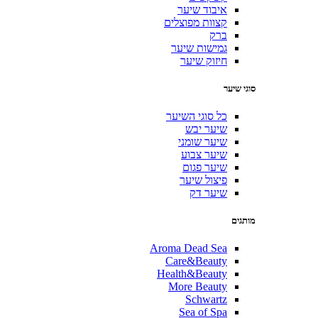
איבוד שיער
קצוות מפוצלים
ברק
גמישות שיער
חיזוק שיער
סוגי שיער
כל סוגי השיער
שיער יבש
שיער שומני
שיער צבוע
שיער פגום
פיצול שיער
שיער דק
מותגים
Aroma Dead Sea
Care&Beauty
Health&Beauty
More Beauty
Schwartz
Sea of Spa