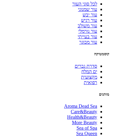
לכל סוגי העור
עור שמנוני
עור יבש
עור רגיש
עור משולב
עור נורמלי
עור בעייתי
עור מבוגר
קוסמטיקה
סדרת גברים
ים המלח
מקצועית
רפואית
מותגים
Aroma Dead Sea
Care&Beauty
Health&Beauty
More Beauty
Sea of Spa
Sea Queen