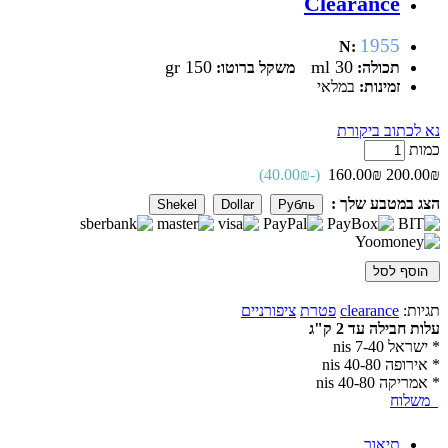
Clearance
1955
N:
150 gr
30 ml
תכולה:
משקל ברוטו:
זמינות:
במלאי
נא לכתוב ביקורת
כמות
(-40.00₪)
160.00₪
200.00₪
הצג במטבע שלך :
Shekel
Dollar
Рубль
הוסף לסל
תגיות:
clearance
פטרת
ציפורניים
עלות חבילה עד 2 ק"ג
* ישראל 7-40 nis
* אירופה 40-80 nis
* אמריקה 40-80 nis
משלוח
תיאור