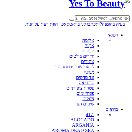
בעיה בהזמנה? תכתבו לנו בוואטסאפ
חוות דעת על חנות
רפואי
אקזמה
אקנה
הבהרה
ורידים בולטים
טחורים
לכאבי שרירים ומפרקים
מגרנה
נגד סדקים
סבוריאה
פטרת ציפורניים
פסוריאזיס
צלוליט
שיניים חנך
מותגים
-417
ALOCADO
ARGANIA
AROMA DEAD SEA